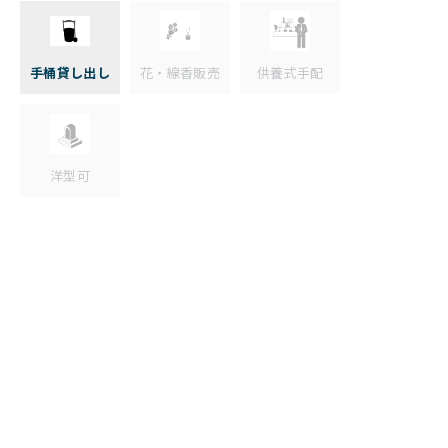
手桶貸し出し
花・線香販売
供養式手配
洋型可