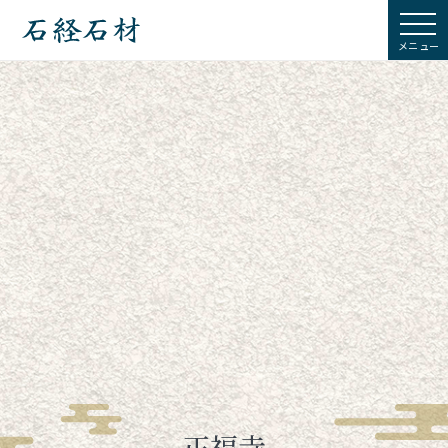
石経石材
正福寺