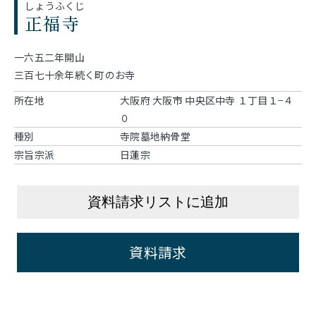
しょうふくじ
正福寺
一六五二年開山
三百七十余年続く町のお寺
所在地
大阪府 大阪市 中央区中寺 １丁目１−４
０
種別
寺院墓地納骨堂
宗旨宗派
日蓮宗
資料請求リストに追加
資料請求