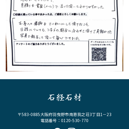
石経石材
〒583-0885大阪府羽曳野市南恵我之荘3丁目1－23
電話番号：0120-530-770