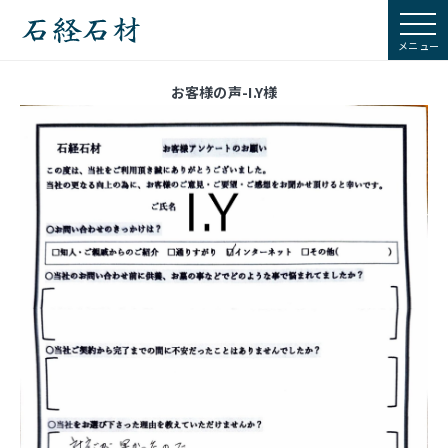
石経石材
お客様の声-I.Y様