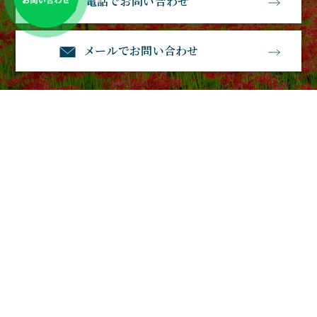
電話でお問い合わせ
メールでお問い合わせ
石経石材
〒583-0885大阪府羽曳野市南恵我之荘3丁目1－23
電話番号：0120-530-770
ホーム
石経石材とは
墓地・霊園を探す
お墓を建てる