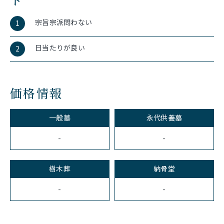
宗旨宗派問わない
1
日当たりが良い
2
価格情報
一般墓
永代供養墓
-
-
樹木葬
納骨堂
-
-