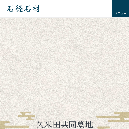
石経石材
久米田共同墓地