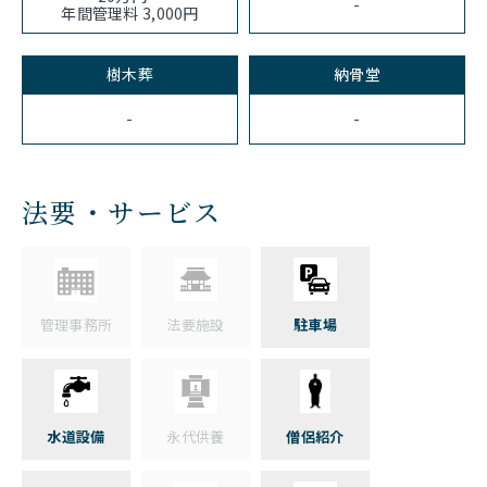
-
年間管理料 3,000円
樹木葬
納骨堂
-
-
法要・サービス
管理事務所
法要施設
駐車場
水道設備
永代供養
僧侶紹介