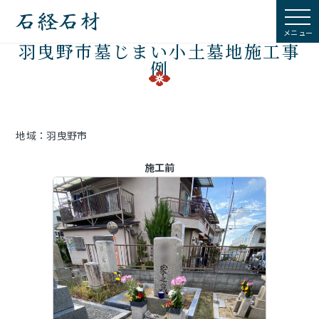
石経石材
羽曳野市墓じまい小土墓地施工事
例
地域：羽曳野市
施工前