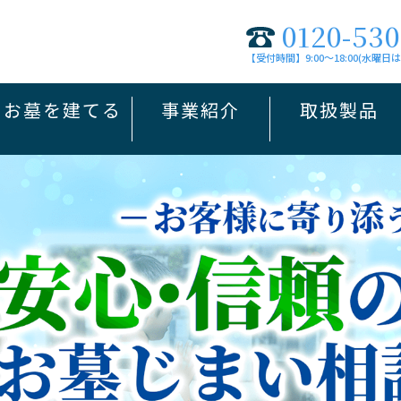
0120-530
【受付時間】9:00～18:00(水曜日
お墓を建てる
事業紹介
取扱製品
デザイン墓
未来墓
jewel
和墓