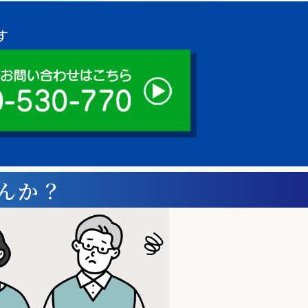
す
んか？