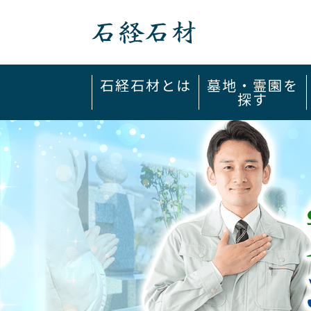
石経石材
石経石材とは
墓地・霊園を
探す