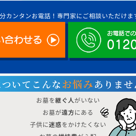
1分カンタンお電話！
専門家にご相談いただけま
お悩み
についてこんな
ありませ
お墓を
継ぐ人
がいない
お墓が
遠方
にある
子供に
迷惑
をかけたくない