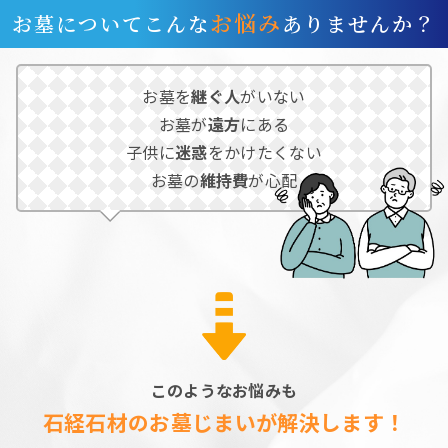
お悩み
お墓についてこんな
ありませんか？
お墓を
継ぐ人
がいない
お墓が
遠方
にある
子供に
迷惑
をかけたくない
お墓の
維持費
が心配
このようなお悩みも
石経石材のお墓じまいが解決します！