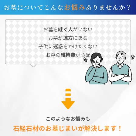
お悩み
お墓についてこんな
ありませんか？
お墓を
継ぐ人
がいない
お墓が
遠方
にある
子供に
迷惑
をかけたくない
お墓の
維持費
が心配
このようなお悩みも
石経石材のお墓じまいが解決します！