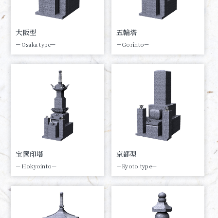
大阪型
五輪塔
－Osaka type－
－Gorinto－
宝篋印塔
京都型
－Hokyointo－
－Kyoto type－