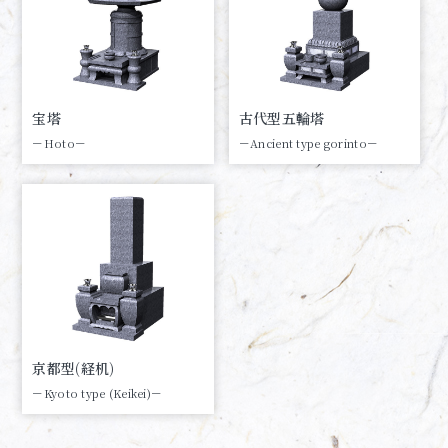
宝塔
古代型五輪塔
－Hoto－
－Ancient type gorinto－
京都型(経机)
－Kyoto type (Keikei)－