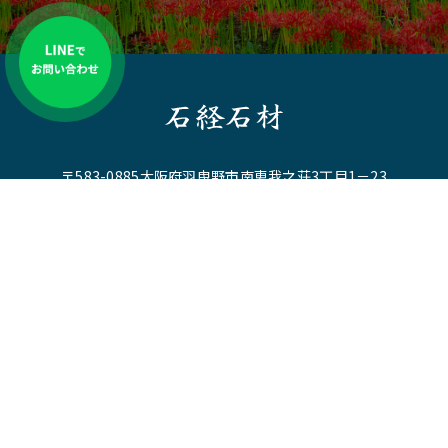
石経石材
〒583-0885大阪府羽曳野市南恵我之荘3丁目1－23
電話番号：0120-530-770
ホーム
石経石材とは
墓地・霊園を探す
お墓を建てる
事業紹介
取扱製品
施工実績
お問い合わせ
プライバシーポリシー