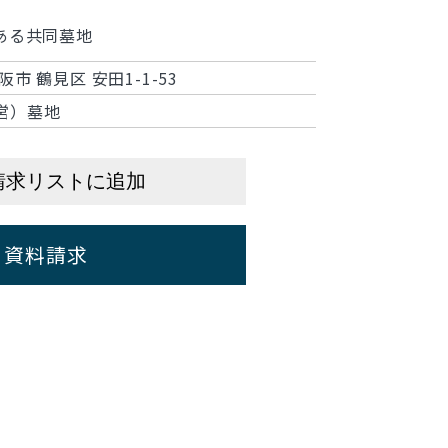
にある共同墓地
阪市 鶴見区 安田1-1-53
営）墓地
請求リストに追加
資料請求