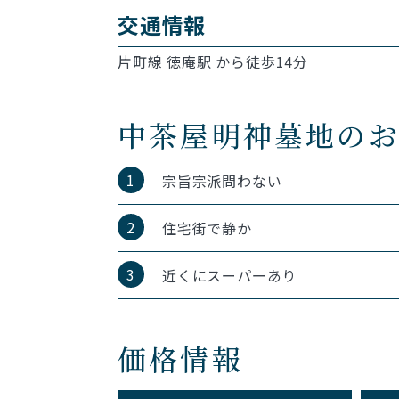
交通情報
片町線 徳庵駅 から徒歩14分
中茶屋明神墓地の
1
宗旨宗派問わない
2
住宅街で静か
3
近くにスーパーあり
価格情報