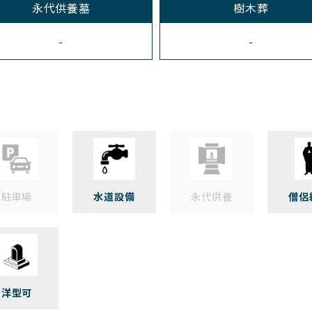
永代供養墓
樹木葬
-
-
駐車場
水道設備
永代供養
僧侶
洋型可