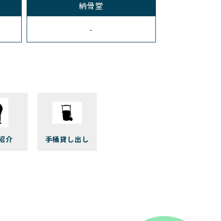
納骨堂
-
紹介
手桶貸し出し