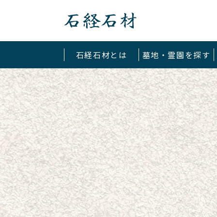
石経石材
石経石材とは
墓地・霊園を探す