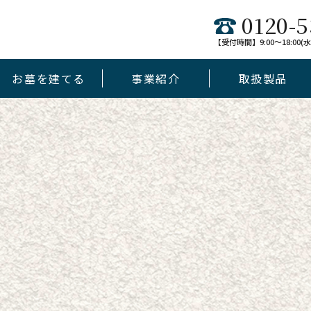
0120-5
【受付時間】9:00～18:00
お墓を建てる
事業紹介
取扱製品
デザイン墓
未来墓
jewel
和墓