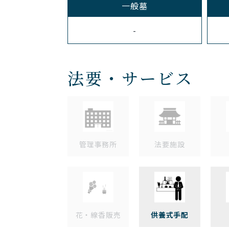
一般墓
-
法要・サービス
管理事務所
法要施設
花・線香販売
供養式手配