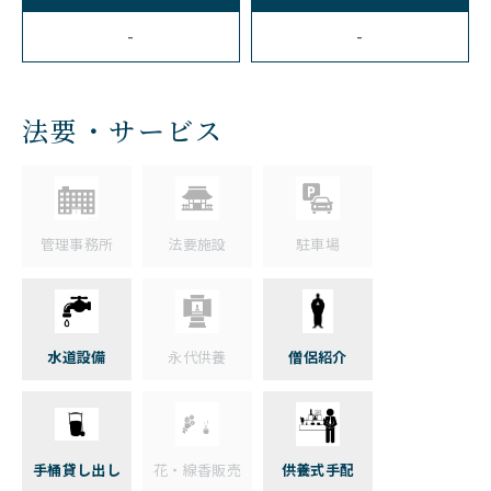
-
-
法要・サービス
管理事務所
法要施設
駐車場
水道設備
永代供養
僧侶紹介
手桶貸し出し
花・線香販売
供養式手配