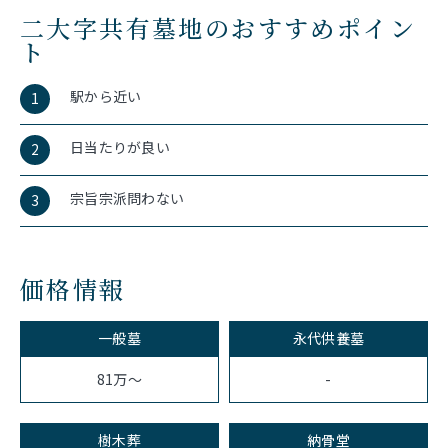
二大字共有墓地のおすすめポイン
ト
駅から近い
1
日当たりが良い
2
宗旨宗派問わない
3
価格情報
一般墓
永代供養墓
-
81万～
樹木葬
納骨堂