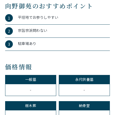
向野御苑のおすすめポイント
平坦地でお参りしやすい
1
宗旨宗派問わない
2
駐車場あり
3
価格情報
一般墓
永代供養墓
-
-
樹木葬
納骨堂