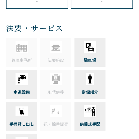
-
-
法要・サービス
管理事務所
法要施設
駐車場
水道設備
永代供養
僧侶紹介
手桶貸し出し
花・線香販売
供養式手配