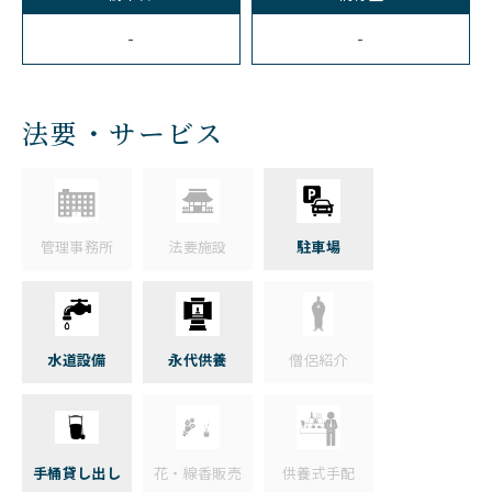
-
-
法要・サービス
管理事務所
法要施設
駐車場
水道設備
永代供養
僧侶紹介
手桶貸し出し
花・線香販売
供養式手配