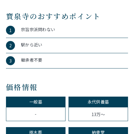
寳泉寺のおすすめポイント
宗旨宗派問わない
1
駅から近い
2
継承者不要
3
価格情報
一般墓
永代供養墓
-
13万～
樹木葬
納骨堂