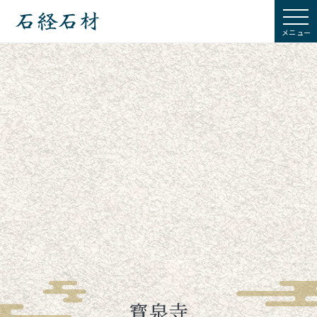
石経石材
寳泉寺