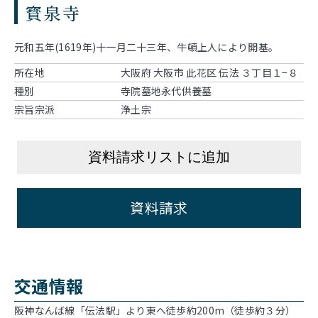
寳泉寺
元和五年(1619年)十一月二十三年、牛頓上人により開基。
所在地
大阪府 大阪市 此花区 伝法 ３丁目１−８
種別
寺院墓地永代供養墓
宗旨宗派
浄土宗
資料請求リストに追加
資料請求
交通情報
阪神なんば線「伝法駅」より東へ徒歩約200m（徒歩約３分）