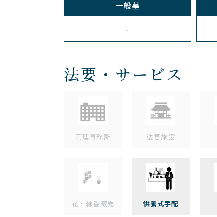
一般墓
-
法要・サービス
管理事務所
法要施設
花・線香販売
供養式手配