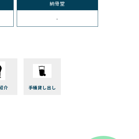
納骨堂
-
紹介
手桶貸し出し