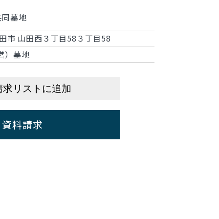
共同墓地
田市 山田西３丁目58３丁目58
営）墓地
請求リストに追加
資料請求