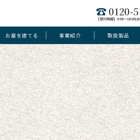
0120-5
【受付時間】9:00～18:00
お墓を建てる
事業紹介
取扱製品
デザイン墓
未来墓
jewel
和墓