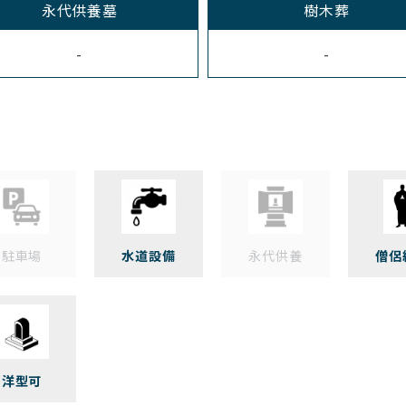
永代供養墓
樹木葬
-
-
駐車場
水道設備
永代供養
僧侶
洋型可