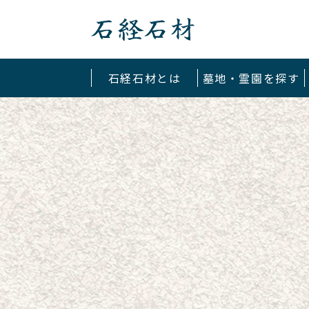
石経石材
石経石材とは
墓地・霊園を探す