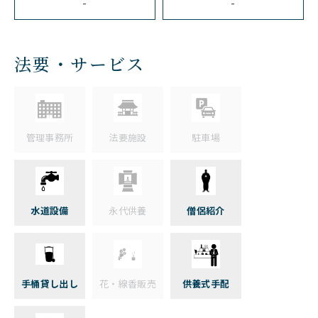
-
-
法要・サービス
管理事務所
法要施設
駐車場
水道設備
永代供養
僧侶紹介
手桶貸し出し
花・線香販売
供養式手配