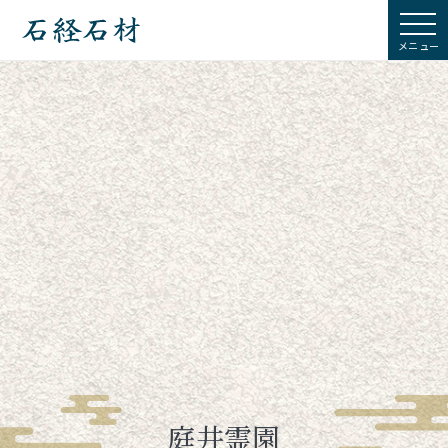
石経石材
庭井霊園