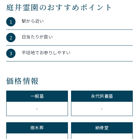
庭井霊園のおすすめポイント
駅から近い
1
日当たりが良い
2
平坦地でお参りしやすい
3
価格情報
一般墓
永代供養墓
-
-
樹木葬
納骨堂