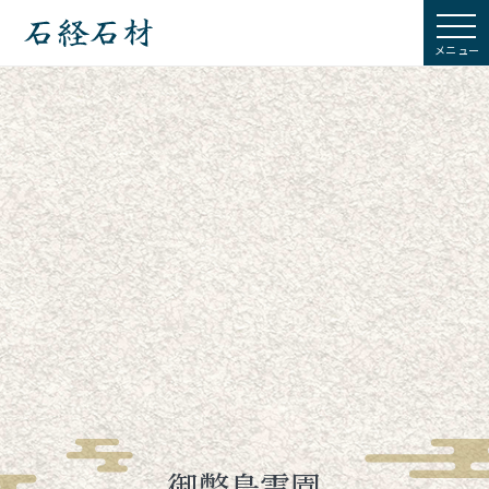
石経石材
御幣島霊園