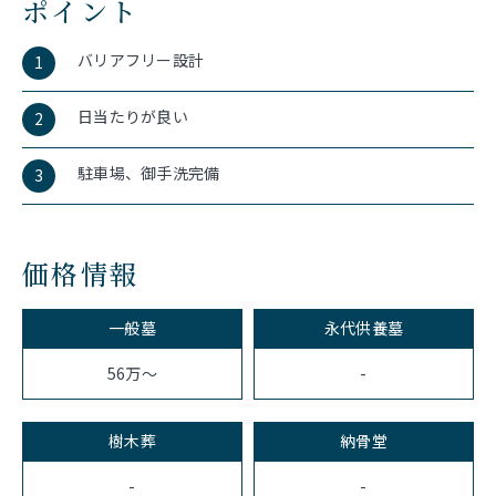
ポイント
バリアフリー設計
1
日当たりが良い
2
駐車場、御手洗完備
3
価格情報
一般墓
永代供養墓
-
56万～
樹木葬
納骨堂
-
-