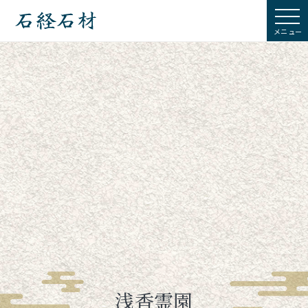
石経石材
浅香霊園