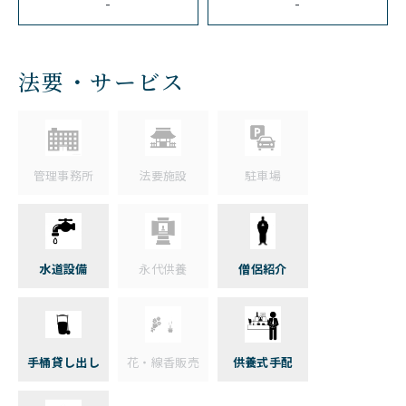
-
-
法要・サービス
管理事務所
法要施設
駐車場
水道設備
永代供養
僧侶紹介
手桶貸し出し
花・線香販売
供養式手配