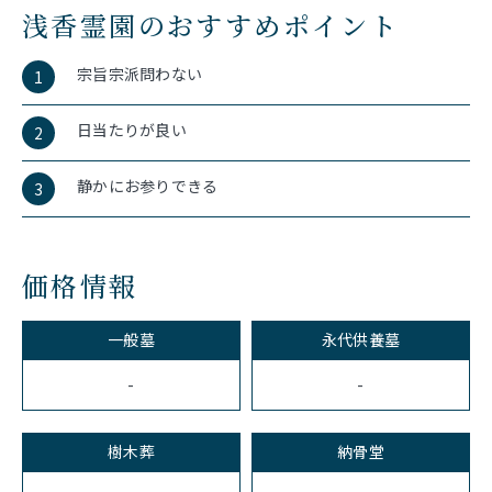
浅香霊園のおすすめポイント
宗旨宗派問わない
1
日当たりが良い
2
静かにお参りできる
3
価格情報
一般墓
永代供養墓
-
-
樹木葬
納骨堂