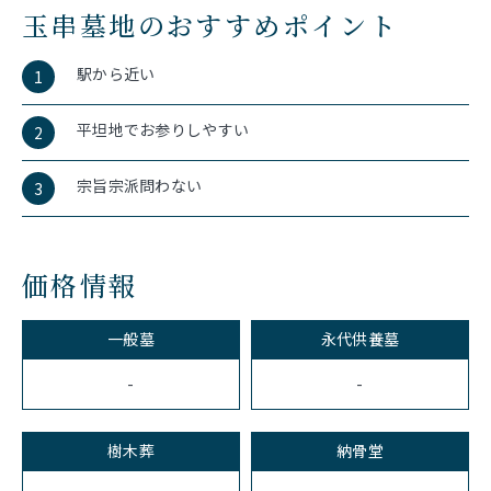
玉串墓地のおすすめポイント
駅から近い
1
平坦地でお参りしやすい
2
宗旨宗派問わない
3
価格情報
一般墓
永代供養墓
-
-
樹木葬
納骨堂