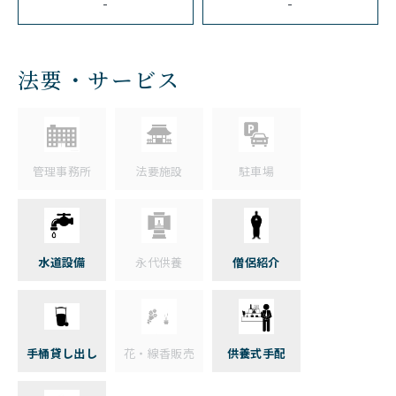
-
-
法要・サービス
管理事務所
法要施設
駐車場
水道設備
永代供養
僧侶紹介
手桶貸し出し
花・線香販売
供養式手配