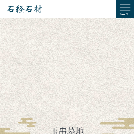
石経石材
玉串墓地