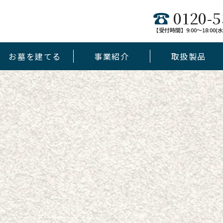
0120-5
【受付時間】9:00～18:00
お墓を建てる
事業紹介
取扱製品
デザイン墓
未来墓
jewel
和墓