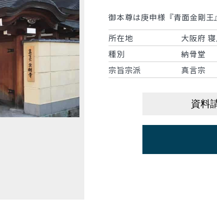
御本尊は庚申様『青面金剛王
所在地
大阪府 寝
種別
納骨堂
宗旨宗派
真言宗
資料