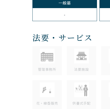
一般墓
-
法要・サービス
管理事務所
法要施設
花・線香販売
供養式手配