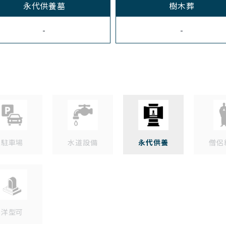
永代供養墓
樹木葬
-
-
駐車場
水道設備
永代供養
僧侶
洋型可