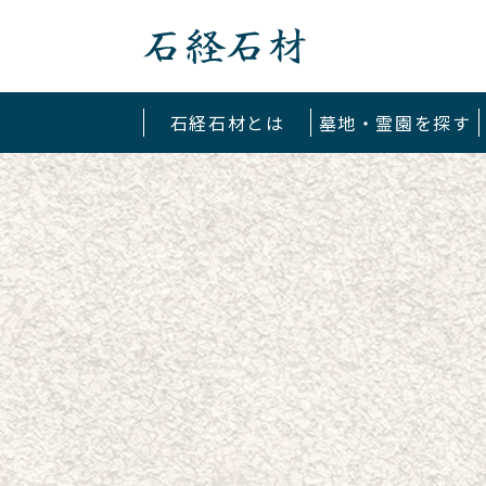
石経石材
石経石材とは
墓地・霊園を探す