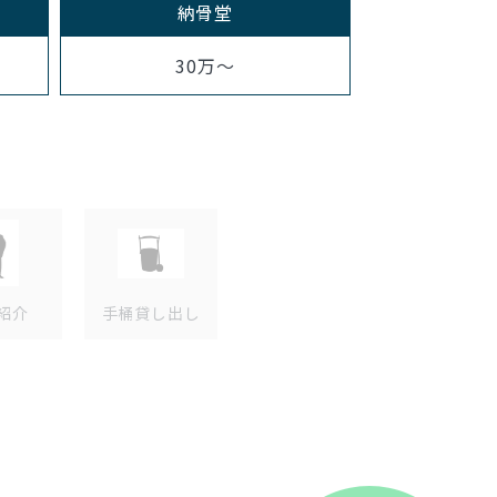
納骨堂
30万～
紹介
手桶貸し出し