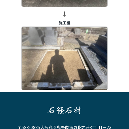
→
施工後
石経石材
〒583-0885大阪府羽曳野市南恵我之荘3丁目1－23