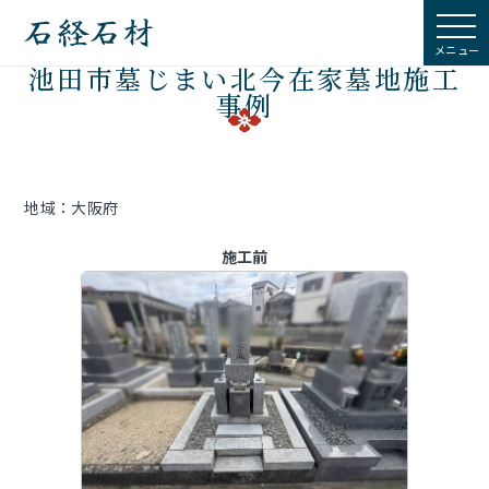
石経石材
池田市墓じまい北今在家墓地施工
事例
地域：大阪府
施工前