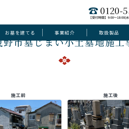
0120-5
【受付時間】9:00～18:00
お墓を建てる
事業紹介
取扱製品
曳野市墓じまい小土墓地施工
デザイン墓
未来墓
jewel
和墓
施工前
施工後