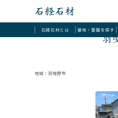
石経石材
石経石材とは
墓地・霊園を探す
羽
地域：羽曳野市