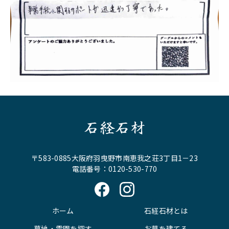
石経石材
〒583-0885大阪府羽曳野市南恵我之荘3丁目1－23
電話番号：0120-530-770
ホーム
石経石材とは
墓地・霊園を探す
お墓を建てる